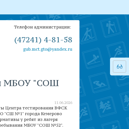
Телефон администрации:
(47241) 4-81-58
gub.mct.gto@yandex.ru
ия МБОУ "СОШ
11.06.2026
ы Центра тестирования ВФСК
О "СШ №1" города Кемерово
мативы у ребят из лагеря
ребывания МБОУ "СОШ №52".