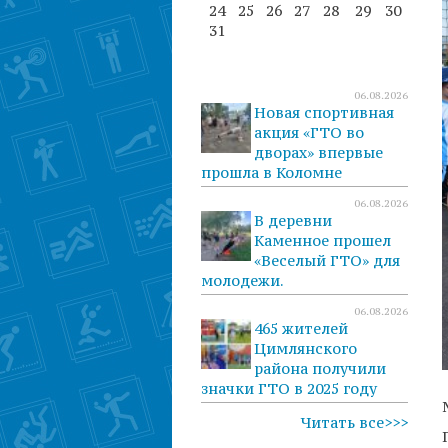
24
25
26
27
28
29
30
31
06.08.2026
Новая спортивная
акция «ГТО во
дворах» впервые
прошла в Коломне
06.08.2026
В деревни
Каменное прошел
«Веселый ГТО» для
молодежи.
06.08.2026
465 жителей
Цимлянского
района получили
значки ГТО в 2025 году
Читать все>>>