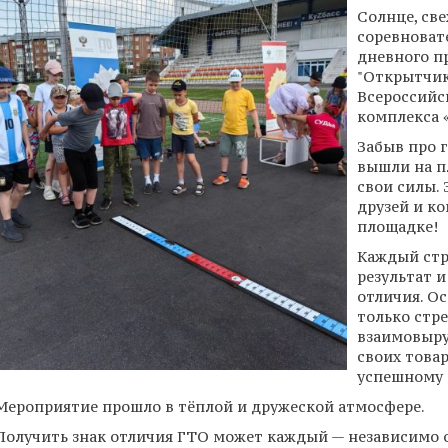
Солнце, св
соревновате
дневного п
"Открытчик
Всероссийс
комплекса «
Забыв про 
вышли на п
свои силы. 
друзей и к
площадке!
Каждый стр
результат и
отличия. О
только стре
взаимовыруч
своих това
успешному 
Мероприятие прошло в тёплой и дружеской атмосфере.
Получить знак отличия ГТО может каждый — независимо о