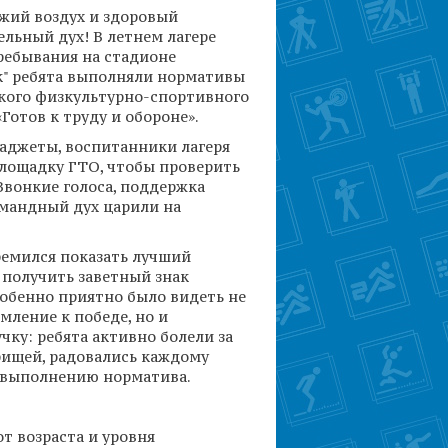
ежий воздух и здоровый
льный дух! В летнем лагере
ребывания на стадионе
" ребята выполняли нормативы
кого физкультурно-спортивного
Готов к труду и обороне».
гаджеты, воспитанники лагеря
лощадку ГТО, чтобы проверить
Звонкие голоса, поддержка
омандный дух царили на
емился показать лучший
 получить заветный знак
собенно приятно было видеть не
мление к победе, но и
ку: ребята активно болели за
рищей, радовались каждому
выполнению норматива.
т возраста и уровня